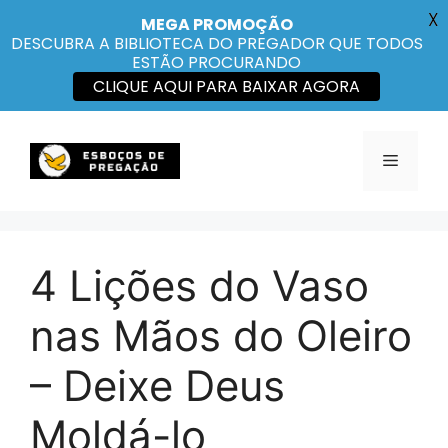
X
MEGA PROMOÇÃO
DESCUBRA A BIBLIOTECA DO PREGADOR QUE TODOS
ESTÃO PROCURANDO
CLIQUE AQUI PARA BAIXAR AGORA
Pular
para
Menu
o
conteúdo
4 Lições do Vaso
nas Mãos do Oleiro
– Deixe Deus
Moldá-lo